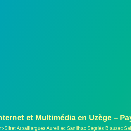
nternet et Multimédia en Uzège – P
t-Sifret Arpaillargues Aureillac Sanilhac Sagriès Blauzac S