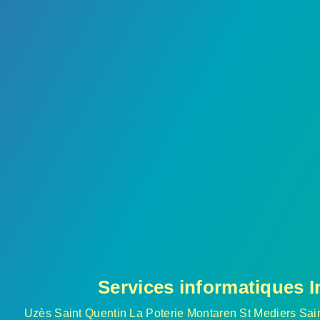
Services informatiques I
Uzès Saint Quentin La Poterie Montaren St Mediers Sain